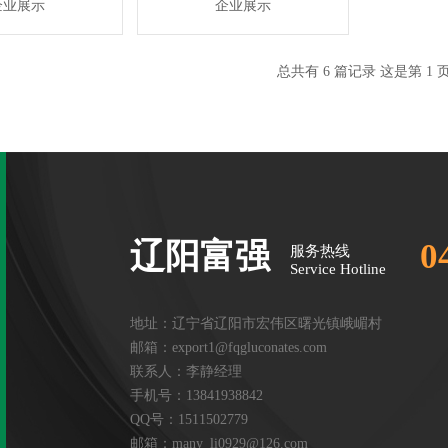
企业展示
企业展示
总共有 6 篇记录 这是第 1 
辽阳富强
0
服务热线
Service Hotline
地址：辽宁省辽阳市宏伟区曙光镇峨嵋村
邮箱：
export1@fqgluconates.com
联系人：李静经理
手机号：13841938842
QQ号：1511502779
邮箱：
many_li0929@126.com